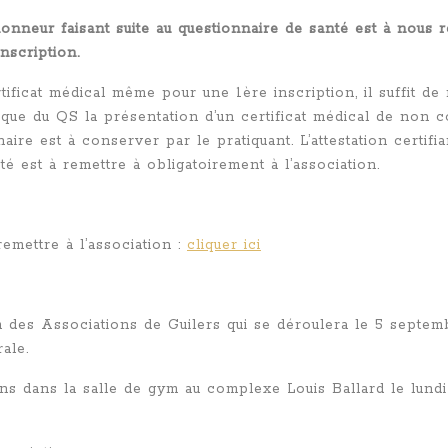
l’honneur faisant suite au questionnaire de santé est à nous
nscription.
rtificat médical même pour une 1ère inscription, il suffit 
que du QS la présentation d’un certificat médical de non co
naire est à conserver par le pratiquant. L’attestation certif
té est à remettre à obligatoirement à l’association.
remettre à l’association :
cliquer ici
m des Associations de Guilers qui se déroulera le
5 septem
rale
.
ns dans la salle de gym au complexe Louis Ballard le lund